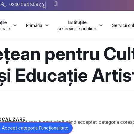
0
0240 564 809
țile
Instituțiile
Primăria
Servicii on
locale
și serviciile publice
ețean pentru Cul
 și Educație Arti
OCALIZARE
t este blocat până când acceptați categoria corespunzătoare de cookie-uri.
Accept categoria Funcționalitate