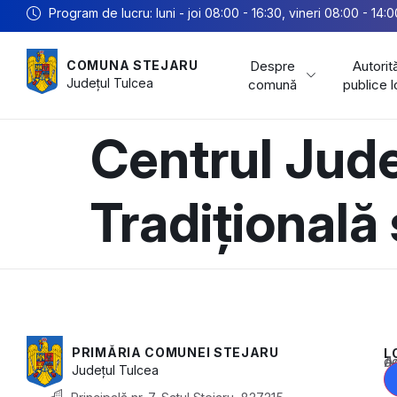
Program de lucru: luni - joi 08:00 - 16:30, vineri 08:00 - 14:0
Despre
Autorită
COMUNA STEJARU
Județul
Tulcea
comună
publice 
Centrul Jud
Tradițională
PRIMĂRIA COMUNEI STEJARU
L
Acest conținu
Județul
Tulcea