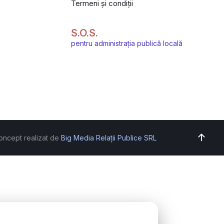
Termeni și condiții
S.O.S.
pentru administrația publică locală
oncept realizat de
Big Media Relații Publice SRL