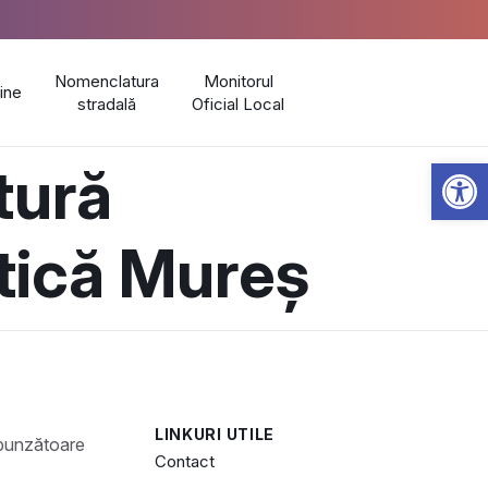
Nomenclatura
Monitorul
line
stradală
Oficial Local
Open 
tură
stică Mureș
LINKURI UTILE
Contact