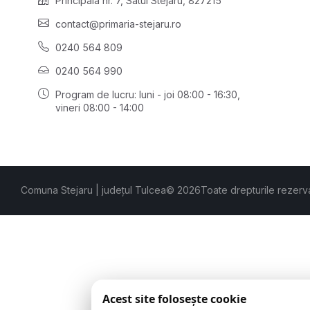
Principală nr. 7, Satul Stejaru, 827215
contact@primaria-stejaru.ro
0240 564 809
0240 564 990
Program de lucru: luni - joi 08:00 - 16:30,
vineri 08:00 - 14:00
Comuna Stejaru | județul Tulcea
© 2026
Toate drepturile rezerv
Acest site folosește cookie