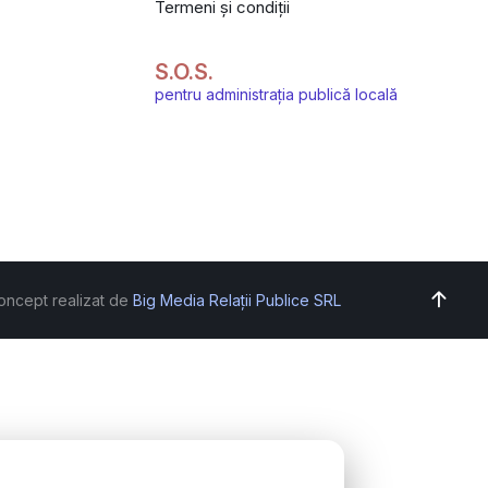
Termeni și condiții
S.O.S.
pentru administrația publică locală
oncept realizat de
Big Media Relații Publice SRL