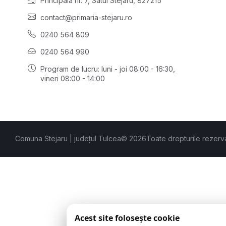
Principală nr. 7, Satul Stejaru, 827215
contact@primaria-stejaru.ro
0240 564 809
0240 564 990
Program de lucru: luni - joi 08:00 - 16:30,
vineri 08:00 - 14:00
Comuna Stejaru | județul Tulcea
© 2026
Toate drepturile rezerv
Acest site folosește cookie