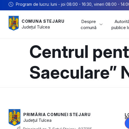
Program de lucru: luni - joi 08:00 - 16:30, vineri 08:00 - 14:0
Despre
Autorită
COMUNA STEJARU
Județul
Tulcea
comună
publice 
Centrul pent
Saeculare” 
PRIMĂRIA COMUNEI STEJARU
L
Acest conținu
Județul
Tulcea