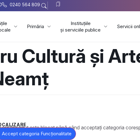
0
0240 564 809
țile
Instituțiile
Primăria
Servicii on
locale
și serviciile publice
ru Cultură și Ar
Neamț
OCALIZARE
t este blocat până când acceptați categoria corespunzătoare de cookie-uri.
Accept categoria Funcționalitate