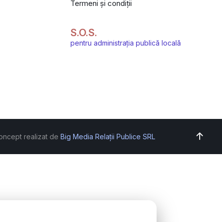
Termeni și condiții
S.O.S.
pentru administrația publică locală
oncept realizat de
Big Media Relații Publice SRL