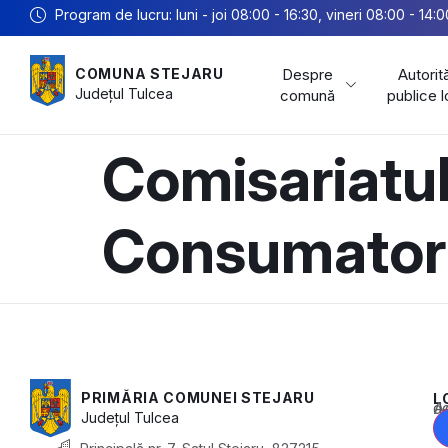
Program de lucru: luni - joi 08:00 - 16:30, vineri 08:00 - 14:0
Despre
Autorită
COMUNA STEJARU
Județul
Tulcea
comună
publice 
Comisariatul
Consumatori
PRIMĂRIA COMUNEI STEJARU
L
Acest conținu
Județul
Tulcea