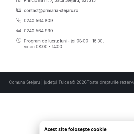
Principală nr. 7, Satul Stejaru, 827215
contact@primaria-stejaru.ro
0240 564 809
0240 564 990
Program de lucru: luni - joi 08:00 - 16:30,
vineri 08:00 - 14:00
Comuna Stejaru | județul Tulcea
© 2026
Toate drepturile rezerv
Acest site folosește cookie