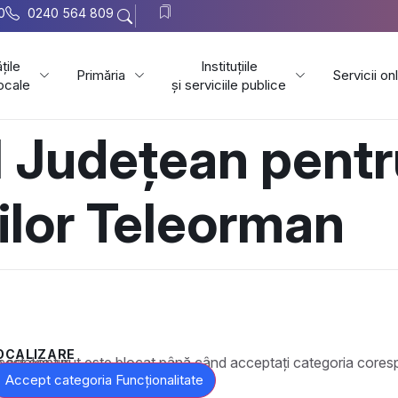
0
0240 564 809
țile
Instituțiile
Primăria
Servicii on
locale
și serviciile publice
 Județean pentr
lor Teleorman
OCALIZARE
t este blocat până când acceptați categoria corespunzătoare de cookie-uri.
Accept categoria Funcționalitate