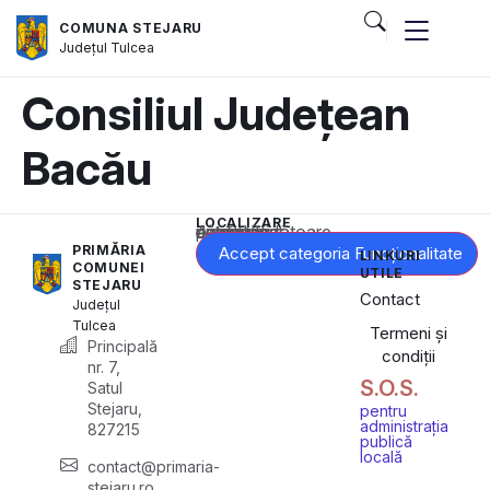
COMUNA STEJARU
Județul
Tulcea
Consiliul Județean
Bacău
LOCALIZARE
Acest conținut este blocat până când acceptați categoria corespunzătoare de cookie-uri.
PRIMĂRIA
Accept categoria Funcționalitate
LINKURI
COMUNEI
UTILE
STEJARU
Contact
Județul
Tulcea
Termeni și
Principală
condiții
nr. 7,
S.O.S.
Satul
Stejaru,
pentru
administrația
827215
publică
locală
contact@primaria-
stejaru.ro