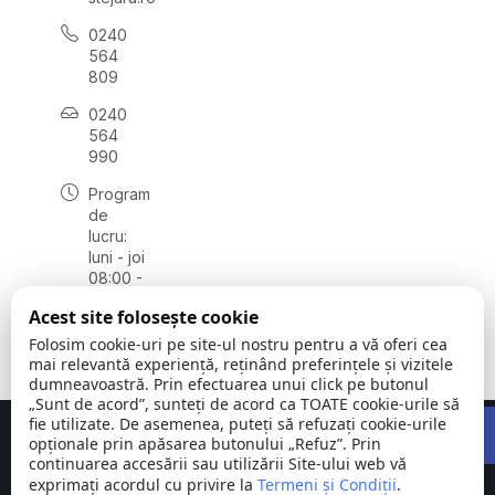
0240
564
809
0240
564
990
Program
de
lucru:
luni - joi
08:00 -
16:30,
Acest site folosește cookie
vineri
08:00 -
Folosim cookie-uri pe site-ul nostru pentru a vă oferi cea
14:00
mai relevantă experiență, reținând preferințele și vizitele
dumneavoastră. Prin efectuarea unui click pe butonul
„Sunt de acord”, sunteți de acord ca TOATE cookie-urile să
Open 
fie utilizate. De asemenea, puteți să refuzați cookie-urile
Concept realizat de
Big Media Relații Publice SRL
opționale prin apăsarea butonului „Refuz”. Prin
continuarea accesării sau utilizării Site-ului web vă
exprimați acordul cu privire la
Comuna
Termeni și Condiții
©
Toate
.