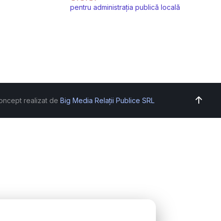
pentru administrația publică locală
oncept realizat de
Big Media Relații Publice SRL