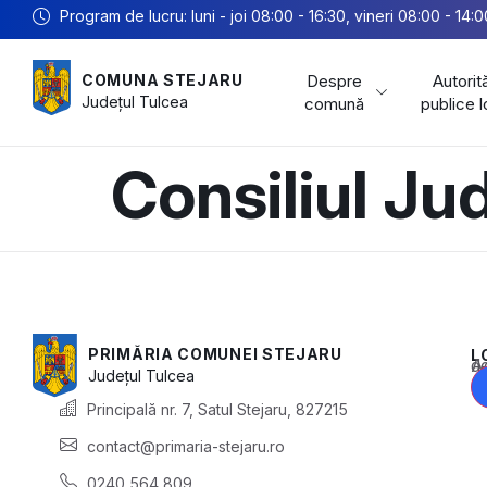
Program de lucru: luni - joi 08:00 - 16:30, vineri 08:00 - 14:0
Despre
Autorită
COMUNA STEJARU
Județul
Tulcea
comună
publice 
Consiliul Ju
PRIMĂRIA COMUNEI STEJARU
L
Acest conținu
Județul
Tulcea
Principală nr. 7, Satul Stejaru, 827215
contact@primaria-stejaru.ro
0240 564 809