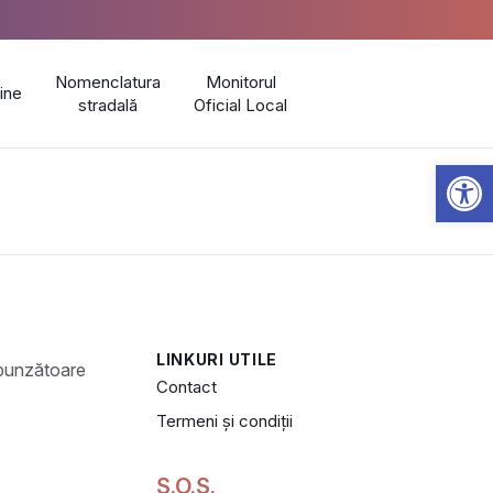
Nomenclatura
Monitorul
line
stradală
Oficial Local
Open 
LINKURI UTILE
Contact
Termeni și condiții
S.O.S.