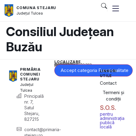
COMUNA STEJARU
Județul
Tulcea
Consiliul Județean
Buzău
LOCALIZARE
Acest conținut este blocat până când acceptați categoria corespunzătoare de cookie-uri.
PRIMĂRIA
Accept categoria Funcționalitate
LINKURI
COMUNEI
UTILE
STEJARU
Contact
Județul
Tulcea
Termeni și
Principală
condiții
nr. 7,
S.O.S.
Satul
Stejaru,
pentru
administrația
827215
publică
locală
contact@primaria-
stejaru.ro