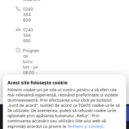
0240
564
809
0240
564
990
Program
de
lucru:
luni - joi
08:00 -
16:30,
Acest site folosește cookie
vineri
08:00 -
Folosim cookie-uri pe site-ul nostru pentru a vă oferi cea
14:00
mai relevantă experiență, reținând preferințele și vizitele
dumneavoastră. Prin efectuarea unui click pe butonul
„Sunt de acord”, sunteți de acord ca TOATE cookie-urile să
Open 
fie utilizate. De asemenea, puteți să refuzați cookie-urile
Concept realizat de
Big Media Relații Publice SRL
opționale prin apăsarea butonului „Refuz”. Prin
continuarea accesării sau utilizării Site-ului web vă
exprimați acordul cu privire la
Comuna
Termeni și Condiții
©
Toate
.