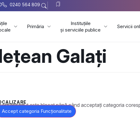
0
0240 564 809
țile
Instituțiile
Primăria
Servicii on
locale
și serviciile publice
dețean Galați
OCALIZARE
t este blocat până când acceptați categoria corespunzătoare de cookie-uri.
Accept categoria Funcționalitate