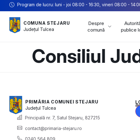
Program de lucru: luni - joi 08:00 - 16:30, vineri 08:00 - 14:0
Despre
Autorită
COMUNA STEJARU
Județul
Tulcea
comună
publice 
Consiliul Ju
PRIMĂRIA COMUNEI STEJARU
L
Acest conținu
Județul
Tulcea
Principală nr. 7, Satul Stejaru, 827215
contact@primaria-stejaru.ro
0240 564 809