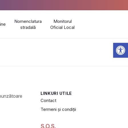
Nomenclatura
Monitorul
line
stradală
Oficial Local
Open 
LINKURI UTILE
Contact
Termeni și condiții
S.O.S.