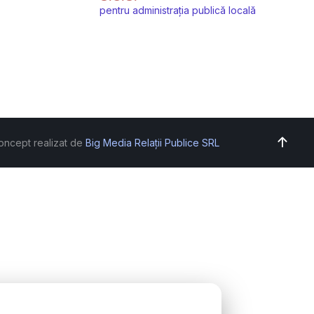
pentru administrația publică locală
oncept realizat de
Big Media Relații Publice SRL