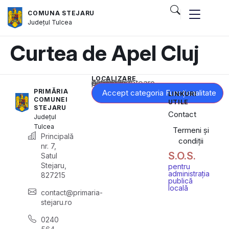
COMUNA STEJARU
Județul
Tulcea
Curtea de Apel Cluj
LOCALIZARE
Acest conținut este blocat până când acceptați categoria corespunzătoare de cookie-uri.
PRIMĂRIA
Accept categoria Funcționalitate
LINKURI
COMUNEI
UTILE
STEJARU
Contact
Județul
Tulcea
Termeni și
Principală
condiții
nr. 7,
S.O.S.
Satul
Stejaru,
pentru
administrația
827215
publică
locală
contact@primaria-
stejaru.ro
0240