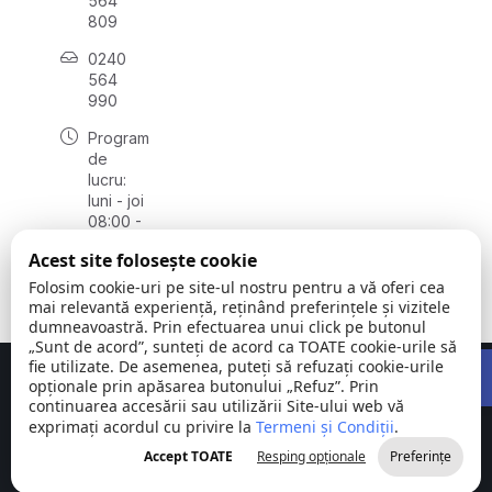
564
809
0240
564
990
Program
de
lucru:
luni - joi
08:00 -
16:30,
Acest site folosește cookie
vineri
08:00 -
Folosim cookie-uri pe site-ul nostru pentru a vă oferi cea
14:00
mai relevantă experiență, reținând preferințele și vizitele
dumneavoastră. Prin efectuarea unui click pe butonul
„Sunt de acord”, sunteți de acord ca TOATE cookie-urile să
Open 
fie utilizate. De asemenea, puteți să refuzați cookie-urile
Concept realizat de
Big Media Relații Publice SRL
opționale prin apăsarea butonului „Refuz”. Prin
continuarea accesării sau utilizării Site-ului web vă
exprimați acordul cu privire la
Comuna
Termeni și Condiții
©
Toate
.
Stejaru |
2026
drepturile
Accept TOATE
Resping opționale
Preferințe
județul Tulcea
rezervate