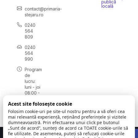
publică
locală
contact@primaria-
stejaru.ro
0240
564
809
0240
564
990
Program
de
lucru:
luni - joi
08:00 -
16:30,
Acest site folosește cookie
vineri
08:00 -
Folosim cookie-uri pe site-ul nostru pentru a vă oferi cea
14:00
mai relevantă experiență, reținând preferințele și vizitele
dumneavoastră. Prin efectuarea unui click pe butonul
„Sunt de acord”, sunteți de acord ca TOATE cookie-urile să
Open 
fie utilizate. De asemenea, puteți să refuzați cookie-urile
Concept realizat de
Big Media Relații Publice SRL