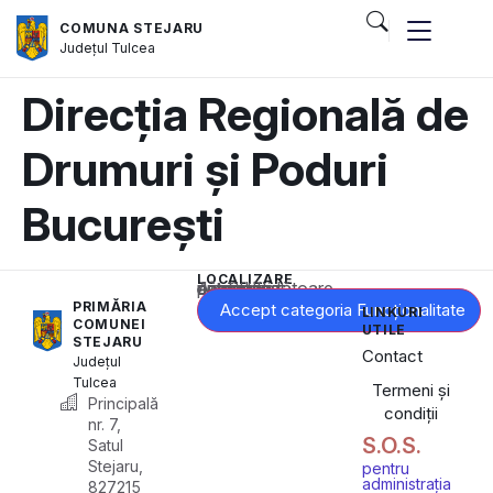
COMUNA STEJARU
Județul
Tulcea
Direcția Regională de
Drumuri și Poduri
București
LOCALIZARE
Acest conținut este blocat până când acceptați categoria corespunzătoare de cookie-uri.
PRIMĂRIA
Accept categoria Funcționalitate
LINKURI
COMUNEI
UTILE
STEJARU
Contact
Județul
Tulcea
Termeni și
Principală
condiții
nr. 7,
S.O.S.
Satul
Stejaru,
pentru
administrația
827215