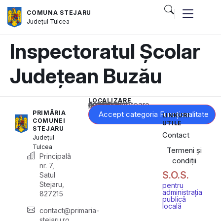
COMUNA STEJARU
Județul
Tulcea
Inspectoratul Școlar
Județean Buzău
LOCALIZARE
Acest conținut este blocat până când acceptați categoria corespunzătoare de cookie-uri.
PRIMĂRIA
Accept categoria Funcționalitate
LINKURI
COMUNEI
UTILE
STEJARU
Contact
Județul
Tulcea
Termeni și
Principală
condiții
nr. 7,
S.O.S.
Satul
Stejaru,
pentru
administrația
827215
publică
locală
contact@primaria-
stejaru.ro