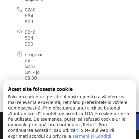
0240
564
809
0240
564
990
Program
de
lucru:
luni - joi
08:00 -
16:30,
Acest site folosește cookie
vineri
08:00 -
Folosim cookie-uri pe site-ul nostru pentru a vă oferi cea
14:00
mai relevantă experiență, reținând preferințele și vizitele
dumneavoastră. Prin efectuarea unui click pe butonul
„Sunt de acord”, sunteți de acord ca TOATE cookie-urile să
Open 
fie utilizate. De asemenea, puteți să refuzați cookie-urile
Concept realizat de
Big Media Relații Publice SRL
opționale prin apăsarea butonului „Refuz”. Prin
continuarea accesării sau utilizării Site-ului web vă
exprimați acordul cu privire la
Comuna
Termeni și Condiții
©
Toate
.