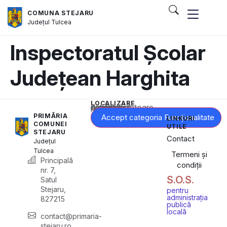
COMUNA STEJARU
Județul
Tulcea
Inspectoratul Școlar
Județean Harghita
LOCALIZARE
Acest conținut este blocat până când acceptați categoria corespunzătoare de cookie-uri.
PRIMĂRIA
Accept categoria Funcționalitate
LINKURI
COMUNEI
UTILE
STEJARU
Contact
Județul
Tulcea
Termeni și
Principală
condiții
nr. 7,
S.O.S.
Satul
Stejaru,
pentru
administrația
827215
publică
locală
contact@primaria-
stejaru.ro