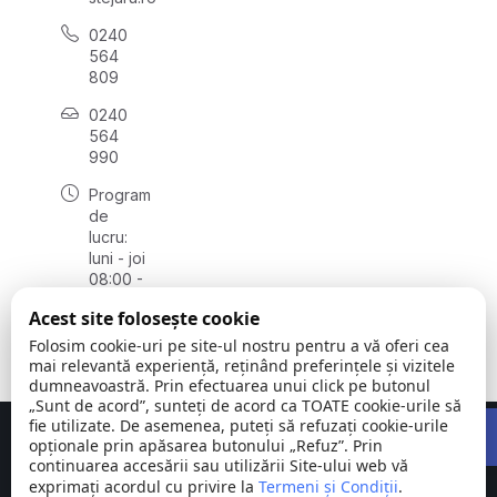
0240
564
809
0240
564
990
Program
de
lucru:
luni - joi
08:00 -
16:30,
Acest site folosește cookie
vineri
08:00 -
Folosim cookie-uri pe site-ul nostru pentru a vă oferi cea
14:00
mai relevantă experiență, reținând preferințele și vizitele
dumneavoastră. Prin efectuarea unui click pe butonul
„Sunt de acord”, sunteți de acord ca TOATE cookie-urile să
Open 
fie utilizate. De asemenea, puteți să refuzați cookie-urile
Concept realizat de
Big Media Relații Publice SRL
opționale prin apăsarea butonului „Refuz”. Prin
continuarea accesării sau utilizării Site-ului web vă
exprimați acordul cu privire la
Comuna
Termeni și Condiții
©
Toate
.