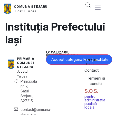
COMUNA STEJARU
Județul
Tulcea
Instituția Prefectului
Iași
LOCALIZARE
Acest conținut este blocat până când acceptați categoria corespunzătoare de cookie-uri.
PRIMĂRIA
Accept categoria Funcționalitate
LINKURI
COMUNEI
UTILE
STEJARU
Contact
Județul
Tulcea
Termeni și
Principală
condiții
nr. 7,
S.O.S.
Satul
Stejaru,
pentru
administrația
827215
publică
locală
contact@primaria-
stejaru.ro