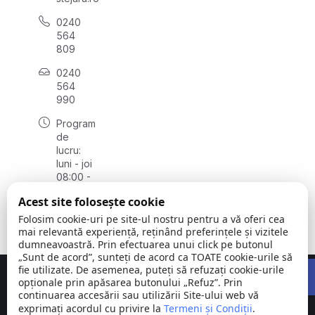
0240
564
809
0240
564
990
Program
de
lucru:
luni - joi
08:00 -
16:30,
Acest site folosește cookie
vineri
08:00 -
Folosim cookie-uri pe site-ul nostru pentru a vă oferi cea
14:00
mai relevantă experiență, reținând preferințele și vizitele
dumneavoastră. Prin efectuarea unui click pe butonul
„Sunt de acord”, sunteți de acord ca TOATE cookie-urile să
Open 
fie utilizate. De asemenea, puteți să refuzați cookie-urile
Concept realizat de
Big Media Relații Publice SRL
opționale prin apăsarea butonului „Refuz”. Prin
continuarea accesării sau utilizării Site-ului web vă
exprimați acordul cu privire la
Comuna
Termeni și Condiții
©
Toate
.