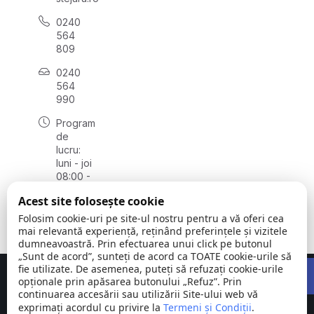
0240
564
809
0240
564
990
Program
de
lucru:
luni - joi
08:00 -
16:30,
Acest site folosește cookie
vineri
08:00 -
Folosim cookie-uri pe site-ul nostru pentru a vă oferi cea
14:00
mai relevantă experiență, reținând preferințele și vizitele
dumneavoastră. Prin efectuarea unui click pe butonul
„Sunt de acord”, sunteți de acord ca TOATE cookie-urile să
Open 
fie utilizate. De asemenea, puteți să refuzați cookie-urile
Concept realizat de
Big Media Relații Publice SRL
opționale prin apăsarea butonului „Refuz”. Prin
continuarea accesării sau utilizării Site-ului web vă
exprimați acordul cu privire la
Comuna
Termeni și Condiții
©
Toate
.