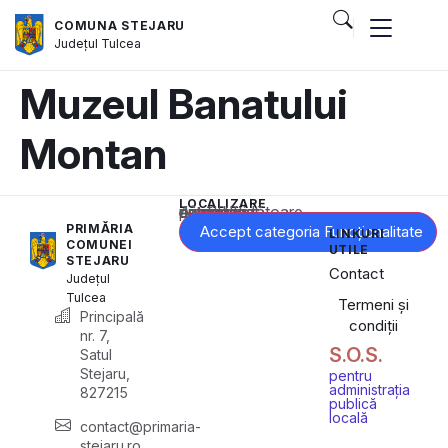
COMUNA STEJARU
Județul
Tulcea
Muzeul Banatului
Montan
LOCALIZARE
Acest conținut este blocat până când acceptați categoria corespunzătoare de cookie-uri.
PRIMĂRIA
Accept categoria Funcționalitate
LINKURI
COMUNEI
UTILE
STEJARU
Contact
Județul
Tulcea
Termeni și
Principală
condiții
nr. 7,
S.O.S.
Satul
Stejaru,
pentru
administrația
827215
publică
locală
contact@primaria-
stejaru.ro