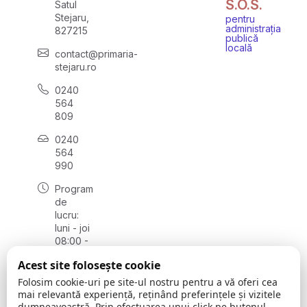
S.O.S.
Satul
Stejaru,
pentru
administrația
827215
publică
locală
contact@primaria-
stejaru.ro
0240
564
809
0240
564
990
Program
de
lucru:
luni - joi
08:00 -
16:30,
Acest site folosește cookie
vineri
08:00 -
Folosim cookie-uri pe site-ul nostru pentru a vă oferi cea
14:00
mai relevantă experiență, reținând preferințele și vizitele
dumneavoastră. Prin efectuarea unui click pe butonul