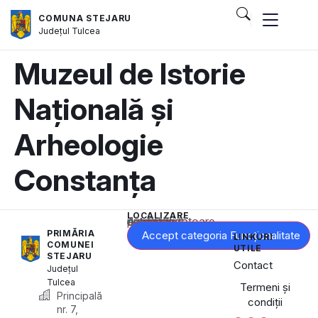
COMUNA STEJARU
Județul
Tulcea
Muzeul de Istorie
Națională și
Arheologie
Constanța
LOCALIZARE
Acest conținut este blocat până când acceptați categoria corespunzătoare de cookie-uri.
PRIMĂRIA
Accept categoria Funcționalitate
LINKURI
COMUNEI
UTILE
STEJARU
Contact
Județul
Tulcea
Termeni și
Principală
condiții
nr. 7,