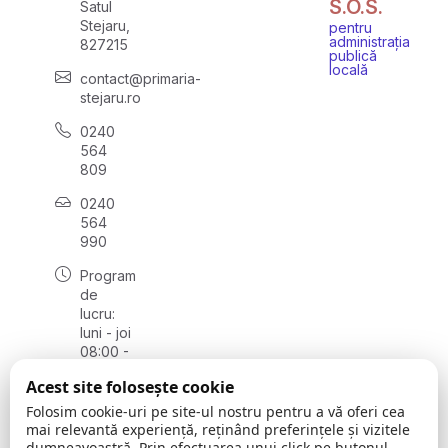
S.O.S.
Satul
Stejaru,
pentru
administrația
827215
publică
locală
contact@primaria-
stejaru.ro
0240
564
809
0240
564
990
Program
de
lucru:
luni - joi
08:00 -
16:30,
Acest site folosește cookie
vineri
08:00 -
Folosim cookie-uri pe site-ul nostru pentru a vă oferi cea
14:00
mai relevantă experiență, reținând preferințele și vizitele
dumneavoastră. Prin efectuarea unui click pe butonul