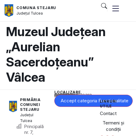
COMUNA STEJARU
Județul
Tulcea
Muzeul Județean
„Aurelian
Sacerdoțeanu”
Vâlcea
LOCALIZARE
Acest conținut este blocat până când acceptați categoria corespunzătoare de cookie-uri.
PRIMĂRIA
Accept categoria Funcționalitate
LINKURI
COMUNEI
UTILE
STEJARU
Contact
Județul
Tulcea
Termeni și
Principală
condiții
nr. 7,