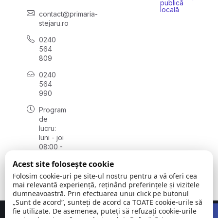
publică
locală
contact@primaria-
stejaru.ro
0240
564
809
0240
564
990
Program
de
lucru:
luni - joi
08:00 -
16:30,
Acest site folosește cookie
vineri
08:00 -
Folosim cookie-uri pe site-ul nostru pentru a vă oferi cea
14:00
mai relevantă experiență, reținând preferințele și vizitele
dumneavoastră. Prin efectuarea unui click pe butonul
„Sunt de acord”, sunteți de acord ca TOATE cookie-urile să
Open 
fie utilizate. De asemenea, puteți să refuzați cookie-urile
Concept realizat de
Big Media Relații Publice SRL