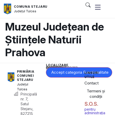
COMUNA STEJARU
Județul
Tulcea
Muzeul Județean de
Științele Naturii
Prahova
LOCALIZARE
Acest conținut este blocat până când acceptați categoria corespunzătoare de cookie-uri.
PRIMĂRIA
Accept categoria Funcționalitate
LINKURI
COMUNEI
UTILE
STEJARU
Contact
Județul
Tulcea
Termeni și
Principală
condiții
nr. 7,
S.O.S.
Satul
Stejaru,
pentru
administrația
827215