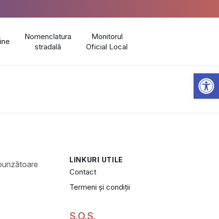
Nomenclatura
Monitorul
line
stradală
Oficial Local
Open 
LINKURI UTILE
Contact
Termeni și condiții
S.O.S.