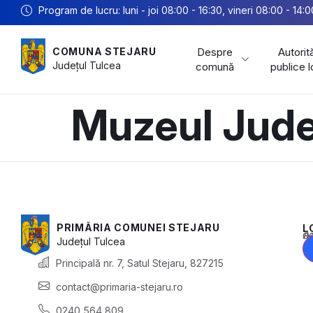
Program de lucru: luni - joi 08:00 - 16:30, vineri 08:00 - 14:0
Despre
Autorită
COMUNA STEJARU
Județul
Tulcea
comună
publice 
Muzeul Jude
PRIMĂRIA COMUNEI STEJARU
L
Acest conținu
Județul
Tulcea
Principală nr. 7, Satul Stejaru, 827215
contact@primaria-stejaru.ro
0240 564 809