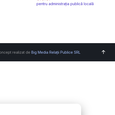
pentru administrația publică locală
oncept realizat de
Big Media Relații Publice SRL