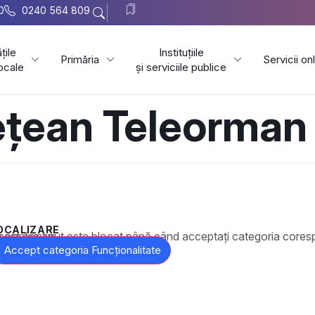
0
0240 564 809
țile
Instituțiile
Primăria
Servicii on
locale
și serviciile publice
țean Teleorman
OCALIZARE
t este blocat până când acceptați categoria corespunzătoare de cookie-uri.
Accept categoria Funcționalitate