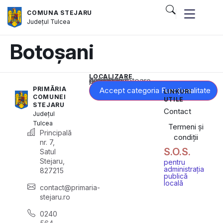
COMUNA STEJARU
Județul
Tulcea
Botoșani
LOCALIZARE
Acest conținut este blocat până când acceptați categoria corespunzătoare de cookie-uri.
PRIMĂRIA
Accept categoria Funcționalitate
LINKURI
COMUNEI
UTILE
STEJARU
Contact
Județul
Tulcea
Termeni și
Principală
condiții
nr. 7,
S.O.S.
Satul
Stejaru,
pentru
administrația
827215
publică
locală
contact@primaria-
stejaru.ro
0240