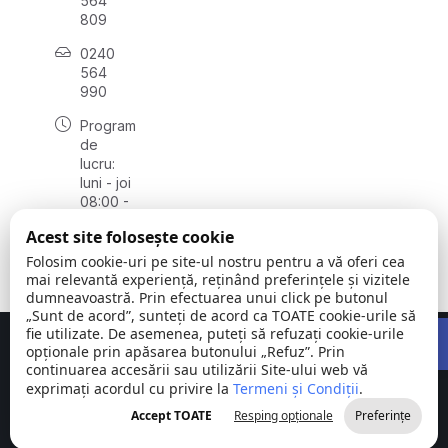
564
809
0240
564
990
Program
de
lucru:
luni - joi
08:00 -
16:30,
Acest site folosește cookie
vineri
08:00 -
Folosim cookie-uri pe site-ul nostru pentru a vă oferi cea
14:00
mai relevantă experiență, reținând preferințele și vizitele
dumneavoastră. Prin efectuarea unui click pe butonul
„Sunt de acord”, sunteți de acord ca TOATE cookie-urile să
Open 
fie utilizate. De asemenea, puteți să refuzați cookie-urile
Concept realizat de
Big Media Relații Publice SRL
opționale prin apăsarea butonului „Refuz”. Prin
continuarea accesării sau utilizării Site-ului web vă
exprimați acordul cu privire la
Comuna
Termeni și Condiții
©
Toate
.
Stejaru |
2026
drepturile
Accept TOATE
Resping opționale
Preferințe
județul Tulcea
rezervate