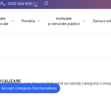
0
0240 564 809
țile
Instituțiile
Primăria
Servicii on
locale
și serviciile publice
OCALIZARE
t este blocat până când acceptați categoria corespunzătoare de cookie-uri.
Accept categoria Funcționalitate