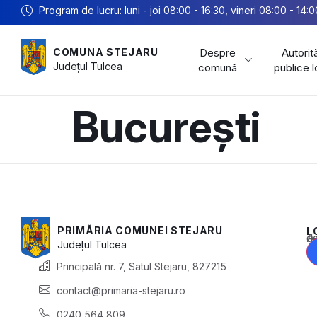
Program de lucru: luni - joi 08:00 - 16:30, vineri 08:00 - 14:0
Despre
Autorită
COMUNA STEJARU
Județul
Tulcea
comună
publice 
București
PRIMĂRIA COMUNEI STEJARU
L
Acest conținu
Județul
Tulcea
Principală nr. 7, Satul Stejaru, 827215
contact@primaria-stejaru.ro
0240 564 809