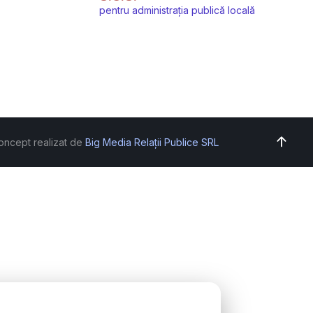
pentru administrația publică locală
oncept realizat de
Big Media Relații Publice SRL