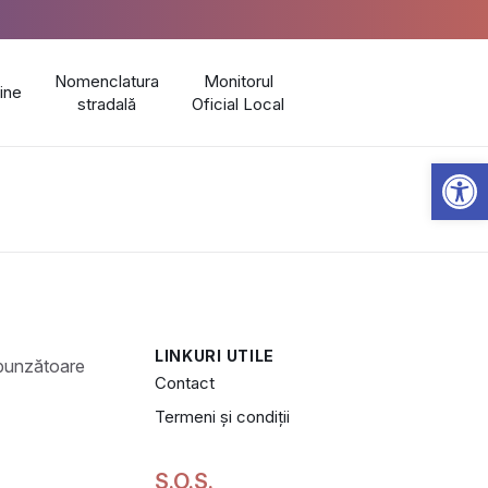
Nomenclatura
Monitorul
line
stradală
Oficial Local
Open 
LINKURI UTILE
Contact
Termeni și condiții
S.O.S.