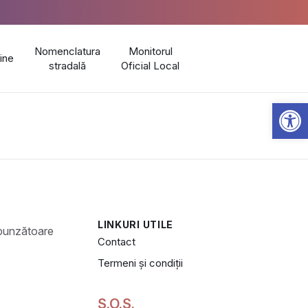
Nomenclatura
Monitorul
line
stradală
Oficial Local
Open 
LINKURI UTILE
Contact
Termeni și condiții
S.O.S.