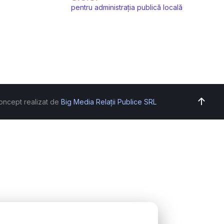
pentru administrația publică locală
oncept realizat de
Big Media Relații Publice SRL