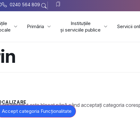
0
0240 564 809
țile
Instituțiile
Primăria
Servicii on
locale
și serviciile publice
in
OCALIZARE
t este blocat până când acceptați categoria corespunzătoare de cookie-uri.
Accept categoria Funcționalitate