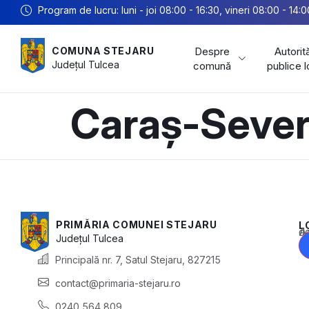
Program de lucru: luni - joi 08:00 - 16:30, vineri 08:00 - 14:0
Despre
Autorită
COMUNA STEJARU
Județul
Tulcea
comună
publice 
Caraș-Sever
PRIMĂRIA COMUNEI STEJARU
L
Acest conținu
Județul
Tulcea
Principală nr. 7, Satul Stejaru, 827215
contact@primaria-stejaru.ro
0240 564 809