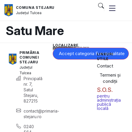
COMUNA STEJARU
Județul
Tulcea
Satu Mare
LOCALIZARE
Acest conținut este blocat până când acceptați categoria corespunzătoare de cookie-uri.
PRIMĂRIA
Accept categoria Funcționalitate
LINKURI
COMUNEI
UTILE
STEJARU
Contact
Județul
Tulcea
Termeni și
Principală
condiții
nr. 7,
S.O.S.
Satul
Stejaru,
pentru
administrația
827215
publică
locală
contact@primaria-
stejaru.ro
0240