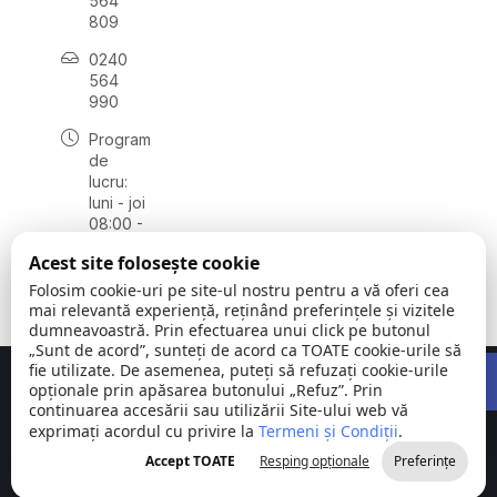
564
809
0240
564
990
Program
de
lucru:
luni - joi
08:00 -
16:30,
Acest site folosește cookie
vineri
08:00 -
Folosim cookie-uri pe site-ul nostru pentru a vă oferi cea
14:00
mai relevantă experiență, reținând preferințele și vizitele
dumneavoastră. Prin efectuarea unui click pe butonul
„Sunt de acord”, sunteți de acord ca TOATE cookie-urile să
Open 
fie utilizate. De asemenea, puteți să refuzați cookie-urile
Concept realizat de
Big Media Relații Publice SRL
opționale prin apăsarea butonului „Refuz”. Prin
continuarea accesării sau utilizării Site-ului web vă
exprimați acordul cu privire la
Comuna
Termeni și Condiții
©
Toate
.
Stejaru |
2026
drepturile
Accept TOATE
Resping opționale
Preferințe
județul Tulcea
rezervate