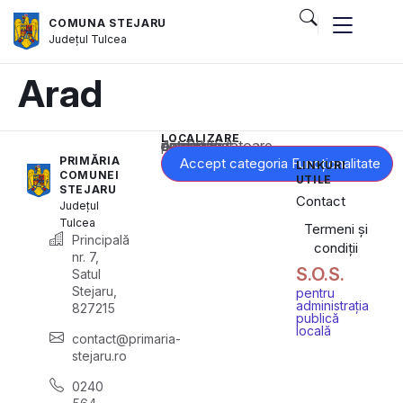
COMUNA STEJARU
Județul
Tulcea
Arad
LOCALIZARE
Acest conținut este blocat până când acceptați categoria corespunzătoare de cookie-uri.
PRIMĂRIA
Accept categoria Funcționalitate
LINKURI
COMUNEI
UTILE
STEJARU
Contact
Județul
Tulcea
Termeni și
Principală
condiții
nr. 7,
S.O.S.
Satul
Stejaru,
pentru
administrația
827215
publică
locală
contact@primaria-
stejaru.ro
0240