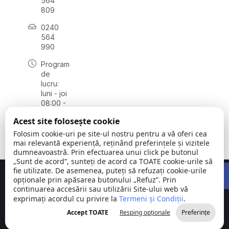
564
809
0240
564
990
Program
de
lucru:
luni - joi
08:00 -
16:30,
Acest site folosește cookie
vineri
08:00 -
Folosim cookie-uri pe site-ul nostru pentru a vă oferi cea
14:00
mai relevantă experiență, reținând preferințele și vizitele
dumneavoastră. Prin efectuarea unui click pe butonul
„Sunt de acord”, sunteți de acord ca TOATE cookie-urile să
Open 
fie utilizate. De asemenea, puteți să refuzați cookie-urile
Concept realizat de
Big Media Relații Publice SRL
opționale prin apăsarea butonului „Refuz”. Prin
continuarea accesării sau utilizării Site-ului web vă
exprimați acordul cu privire la
Comuna
Termeni și Condiții
©
Toate
.
Stejaru |
2026
drepturile
Accept TOATE
Resping opționale
Preferințe
județul Tulcea
rezervate