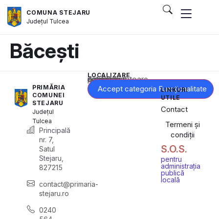
COMUNA STEJARU
Județul
Tulcea
Băcești
LOCALIZARE
Acest conținut este blocat până când acceptați categoria corespunzătoare de cookie-uri.
PRIMĂRIA
Accept categoria Funcționalitate
LINKURI
COMUNEI
UTILE
STEJARU
Contact
Județul
Tulcea
Termeni și
Principală
condiții
nr. 7,
S.O.S.
Satul
Stejaru,
pentru
administrația
827215
publică
locală
contact@primaria-
stejaru.ro
0240