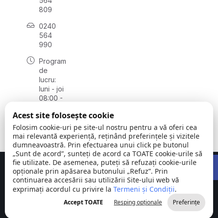
564
809
0240
564
990
Program
de
lucru:
luni - joi
08:00 -
16:30,
Acest site folosește cookie
vineri
08:00 -
Folosim cookie-uri pe site-ul nostru pentru a vă oferi cea
14:00
mai relevantă experiență, reținând preferințele și vizitele
dumneavoastră. Prin efectuarea unui click pe butonul
„Sunt de acord”, sunteți de acord ca TOATE cookie-urile să
Open 
fie utilizate. De asemenea, puteți să refuzați cookie-urile
Concept realizat de
Big Media Relații Publice SRL
opționale prin apăsarea butonului „Refuz”. Prin
continuarea accesării sau utilizării Site-ului web vă
exprimați acordul cu privire la
Comuna
Termeni și Condiții
©
Toate
.
Stejaru |
2026
drepturile
Accept TOATE
Resping opționale
Preferințe
județul Tulcea
rezervate