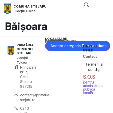
COMUNA STEJARU
Județul
Tulcea
Băișoara
LOCALIZARE
Acest conținut este blocat până când acceptați categoria corespunzătoare de cookie-uri.
PRIMĂRIA
Accept categoria Funcționalitate
LINKURI
COMUNEI
UTILE
STEJARU
Contact
Județul
Tulcea
Termeni și
Principală
condiții
nr. 7,
S.O.S.
Satul
Stejaru,
pentru
administrația
827215
publică
locală
contact@primaria-
stejaru.ro
0240