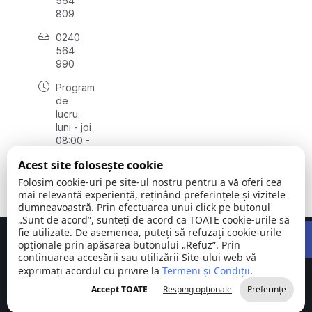
564
809
0240
564
990
Program
de
lucru:
luni - joi
08:00 -
16:30,
Acest site folosește cookie
vineri
08:00 -
Folosim cookie-uri pe site-ul nostru pentru a vă oferi cea
14:00
mai relevantă experiență, reținând preferințele și vizitele
dumneavoastră. Prin efectuarea unui click pe butonul
„Sunt de acord”, sunteți de acord ca TOATE cookie-urile să
Open 
fie utilizate. De asemenea, puteți să refuzați cookie-urile
Concept realizat de
Big Media Relații Publice SRL
opționale prin apăsarea butonului „Refuz”. Prin
continuarea accesării sau utilizării Site-ului web vă
exprimați acordul cu privire la
Comuna
Termeni și Condiții
©
Toate
.
Stejaru |
2026
drepturile
Accept TOATE
Resping opționale
Preferințe
județul Tulcea
rezervate