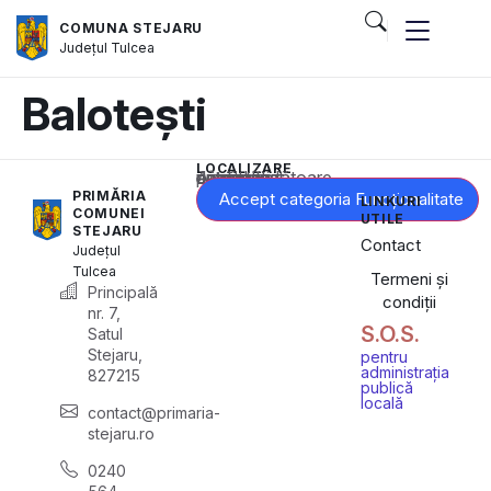
COMUNA STEJARU
Județul
Tulcea
Balotești
LOCALIZARE
Acest conținut este blocat până când acceptați categoria corespunzătoare de cookie-uri.
PRIMĂRIA
Accept categoria Funcționalitate
LINKURI
COMUNEI
UTILE
STEJARU
Contact
Județul
Tulcea
Termeni și
Principală
condiții
nr. 7,
S.O.S.
Satul
Stejaru,
pentru
administrația
827215
publică
locală
contact@primaria-
stejaru.ro
0240