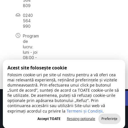
564
809
0240
564
990
Program
de
lucru:
luni - joi
08:00 -
16:30,
Acest site folosește cookie
vineri
08:00 -
Folosim cookie-uri pe site-ul nostru pentru a vă oferi cea
14:00
mai relevantă experiență, reținând preferințele și vizitele
dumneavoastră. Prin efectuarea unui click pe butonul
„Sunt de acord”, sunteți de acord ca TOATE cookie-urile să
Open 
fie utilizate. De asemenea, puteți să refuzați cookie-urile
Concept realizat de
Big Media Relații Publice SRL
opționale prin apăsarea butonului „Refuz”. Prin
continuarea accesării sau utilizării Site-ului web vă
exprimați acordul cu privire la
Comuna
Termeni și Condiții
©
Toate
.
Stejaru |
2026
drepturile
Accept TOATE
Resping opționale
Preferințe
județul Tulcea
rezervate