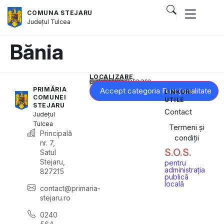
COMUNA STEJARU
Județul
Tulcea
Bănia
LOCALIZARE
Acest conținut este blocat până când acceptați categoria corespunzătoare de cookie-uri.
PRIMĂRIA
Accept categoria Funcționalitate
LINKURI
COMUNEI
UTILE
STEJARU
Contact
Județul
Tulcea
Termeni și
Principală
condiții
nr. 7,
S.O.S.
Satul
Stejaru,
pentru
administrația
827215
publică
locală
contact@primaria-
stejaru.ro
0240