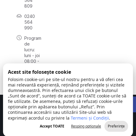
564
809
0240
564
990
Program
de
lucru:
luni - joi
08:00 -
16:30,
Acest site folosește cookie
vineri
08:00 -
Folosim cookie-uri pe site-ul nostru pentru a vă oferi cea
14:00
mai relevantă experiență, reținând preferințele și vizitele
dumneavoastră. Prin efectuarea unui click pe butonul
„Sunt de acord”, sunteți de acord ca TOATE cookie-urile să
Open 
fie utilizate. De asemenea, puteți să refuzați cookie-urile
Concept realizat de
Big Media Relații Publice SRL
opționale prin apăsarea butonului „Refuz”. Prin
continuarea accesării sau utilizării Site-ului web vă
exprimați acordul cu privire la
Comuna
Termeni și Condiții
©
Toate
.
Stejaru |
2026
drepturile
Accept TOATE
Resping opționale
Preferințe
județul Tulcea
rezervate