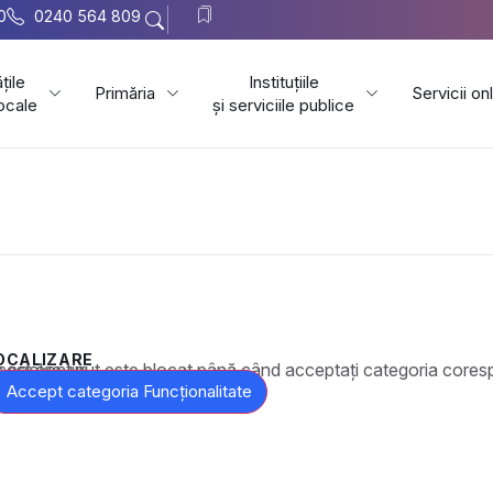
0
0240 564 809
țile
Instituțiile
Primăria
Servicii on
locale
și serviciile publice
OCALIZARE
t este blocat până când acceptați categoria corespunzătoare de cookie-uri.
Accept categoria Funcționalitate