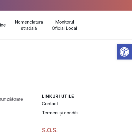
Nomenclatura
Monitorul
line
stradală
Oficial Local
Open 
LINKURI UTILE
Contact
Termeni și condiții
S.O.S.