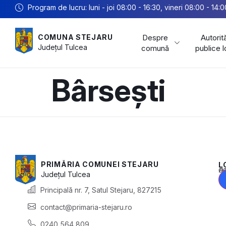
Program de lucru: luni - joi 08:00 - 16:30, vineri 08:00 - 14:0
Despre
Autorită
COMUNA STEJARU
Județul
Tulcea
comună
publice 
Bârsești
PRIMĂRIA COMUNEI STEJARU
L
Acest conținu
Județul
Tulcea
Principală nr. 7, Satul Stejaru, 827215
contact@primaria-stejaru.ro
0240 564 809