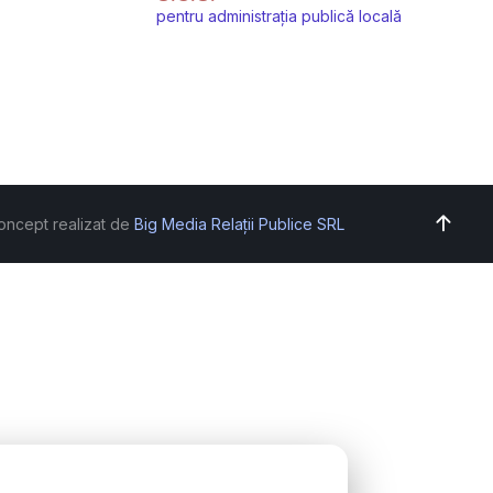
pentru administrația publică locală
oncept realizat de
Big Media Relații Publice SRL