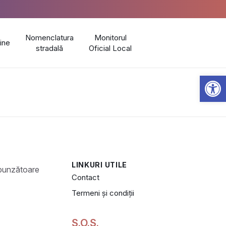
Nomenclatura
Monitorul
line
stradală
Oficial Local
Open 
LINKURI UTILE
Contact
Termeni și condiții
S.O.S.