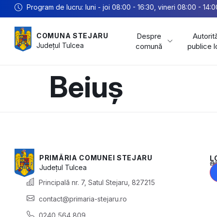
Program de lucru: luni - joi 08:00 - 16:30, vineri 08:00 - 14:0
Despre
Autorită
COMUNA STEJARU
Județul
Tulcea
comună
publice 
Beiuș
PRIMĂRIA COMUNEI STEJARU
L
Acest conținu
Județul
Tulcea
Principală nr. 7, Satul Stejaru, 827215
contact@primaria-stejaru.ro
0240 564 809