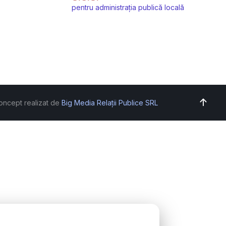
pentru administrația publică locală
oncept realizat de
Big Media Relații Publice SRL