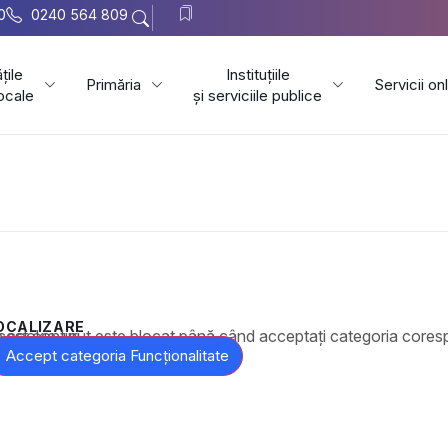
0
0240 564 809
țile
Instituțiile
Primăria
Servicii on
locale
și serviciile publice
OCALIZARE
t este blocat până când acceptați categoria corespunzătoare de cookie-uri.
Accept categoria Funcționalitate