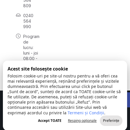
564
809
0240
564
990
Program
de
lucru:
luni - joi
08:00 -
16:30,
Acest site folosește cookie
vineri
08:00 -
Folosim cookie-uri pe site-ul nostru pentru a vă oferi cea
14:00
mai relevantă experiență, reținând preferințele și vizitele
dumneavoastră. Prin efectuarea unui click pe butonul
„Sunt de acord”, sunteți de acord ca TOATE cookie-urile să
Open 
fie utilizate. De asemenea, puteți să refuzați cookie-urile
Concept realizat de
Big Media Relații Publice SRL
opționale prin apăsarea butonului „Refuz”. Prin
continuarea accesării sau utilizării Site-ului web vă
exprimați acordul cu privire la
Comuna
Termeni și Condiții
©
Toate
.
Stejaru |
2026
drepturile
Accept TOATE
Resping opționale
Preferințe
județul Tulcea
rezervate