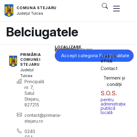
COMUNA STEJARU
Județul
Tulcea
Belciugatele
LOCALIZARE
Acest conținut este blocat până când acceptați categoria corespunzătoare de cookie-uri.
PRIMĂRIA
Accept categoria Funcționalitate
LINKURI
COMUNEI
UTILE
STEJARU
Contact
Județul
Tulcea
Termeni și
Principală
condiții
nr. 7,
S.O.S.
Satul
Stejaru,
pentru
administrația
827215
publică
locală
contact@primaria-
stejaru.ro
0240