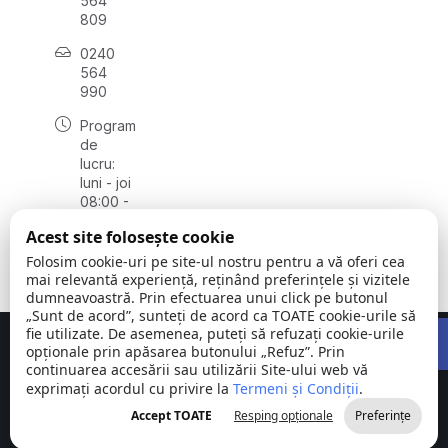
564
809
0240
564
990
Program
de
lucru:
luni - joi
08:00 -
16:30,
Acest site folosește cookie
vineri
08:00 -
Folosim cookie-uri pe site-ul nostru pentru a vă oferi cea
14:00
mai relevantă experiență, reținând preferințele și vizitele
dumneavoastră. Prin efectuarea unui click pe butonul
„Sunt de acord”, sunteți de acord ca TOATE cookie-urile să
Open 
fie utilizate. De asemenea, puteți să refuzați cookie-urile
Concept realizat de
Big Media Relații Publice SRL
opționale prin apăsarea butonului „Refuz”. Prin
continuarea accesării sau utilizării Site-ului web vă
exprimați acordul cu privire la
Comuna
Termeni și Condiții
©
Toate
.
Stejaru |
2026
drepturile
Accept TOATE
Resping opționale
Preferințe
județul Tulcea
rezervate