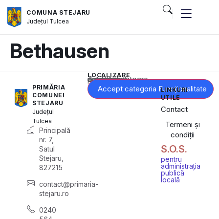
COMUNA STEJARU
Județul
Tulcea
Bethausen
LOCALIZARE
Acest conținut este blocat până când acceptați categoria corespunzătoare de cookie-uri.
PRIMĂRIA
Accept categoria Funcționalitate
LINKURI
COMUNEI
UTILE
STEJARU
Contact
Județul
Tulcea
Termeni și
Principală
condiții
nr. 7,
S.O.S.
Satul
Stejaru,
pentru
administrația
827215
publică
locală
contact@primaria-
stejaru.ro
0240