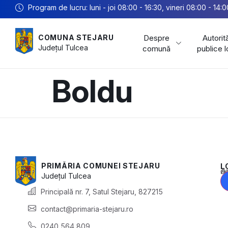
Program de lucru: luni - joi 08:00 - 16:30, vineri 08:00 - 14:0
Despre
Autorită
COMUNA STEJARU
Județul
Tulcea
comună
publice 
Boldu
PRIMĂRIA COMUNEI STEJARU
L
Acest conținu
Județul
Tulcea
Principală nr. 7, Satul Stejaru, 827215
contact@primaria-stejaru.ro
0240 564 809