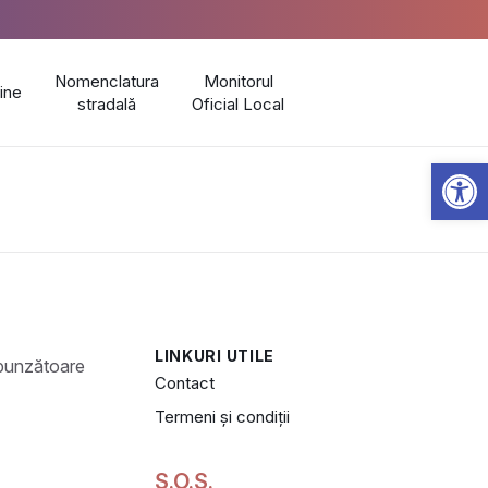
Nomenclatura
Monitorul
line
stradală
Oficial Local
Open 
LINKURI UTILE
Contact
Termeni și condiții
S.O.S.