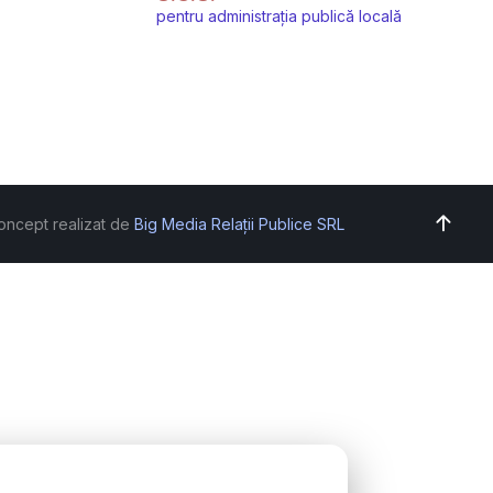
pentru administrația publică locală
oncept realizat de
Big Media Relații Publice SRL