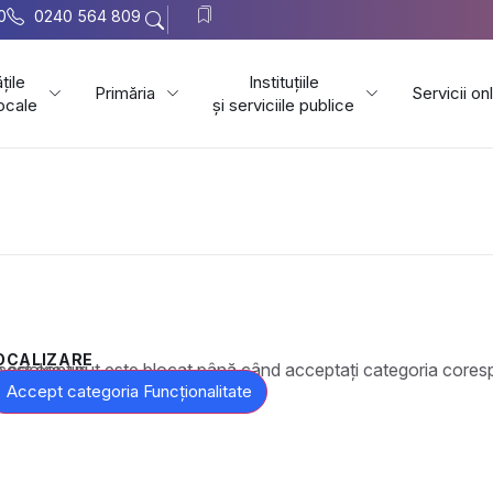
0
0240 564 809
țile
Instituțiile
Primăria
Servicii on
locale
și serviciile publice
OCALIZARE
t este blocat până când acceptați categoria corespunzătoare de cookie-uri.
Accept categoria Funcționalitate