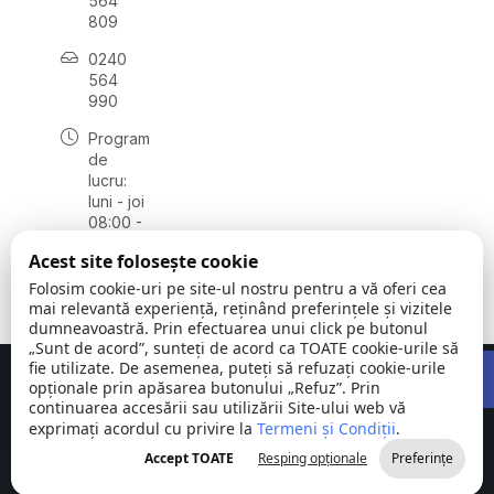
564
809
0240
564
990
Program
de
lucru:
luni - joi
08:00 -
16:30,
Acest site folosește cookie
vineri
08:00 -
Folosim cookie-uri pe site-ul nostru pentru a vă oferi cea
14:00
mai relevantă experiență, reținând preferințele și vizitele
dumneavoastră. Prin efectuarea unui click pe butonul
„Sunt de acord”, sunteți de acord ca TOATE cookie-urile să
Open 
fie utilizate. De asemenea, puteți să refuzați cookie-urile
Concept realizat de
Big Media Relații Publice SRL
opționale prin apăsarea butonului „Refuz”. Prin
continuarea accesării sau utilizării Site-ului web vă
exprimați acordul cu privire la
Comuna
Termeni și Condiții
©
Toate
.
Stejaru |
2026
drepturile
Accept TOATE
Resping opționale
Preferințe
județul Tulcea
rezervate