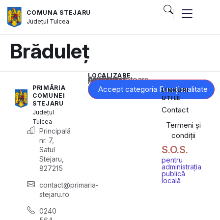
COMUNA STEJARU
Județul
Tulcea
Brăduleț
LOCALIZARE
Acest conținut este blocat până când acceptați categoria corespunzătoare de cookie-uri.
PRIMĂRIA
Accept categoria Funcționalitate
LINKURI
COMUNEI
UTILE
STEJARU
Contact
Județul
Tulcea
Termeni și
Principală
condiții
nr. 7,
S.O.S.
Satul
Stejaru,
pentru
administrația
827215
publică
locală
contact@primaria-
stejaru.ro
0240