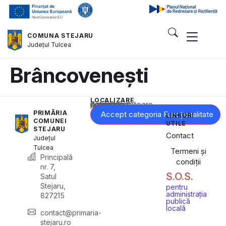
COMUNA STEJARU
Județul
Tulcea
Brâncovenești
LOCALIZARE
Acest conținut este blocat până când acceptați categoria corespunzătoare de cookie-uri.
PRIMĂRIA
Accept categoria Funcționalitate
LINKURI
COMUNEI
UTILE
STEJARU
Contact
Județul
Tulcea
Termeni și
Principală
condiții
nr. 7,
S.O.S.
Satul
Stejaru,
pentru
administrația
827215
publică
locală
contact@primaria-
stejaru.ro