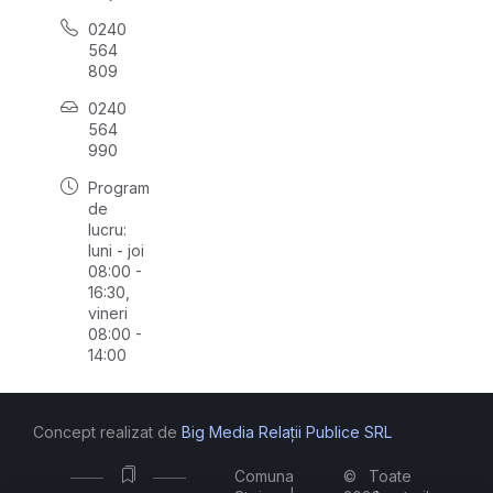
0240
564
809
0240
564
990
Program
de
lucru:
luni - joi
08:00 -
16:30,
vineri
08:00 -
14:00
Concept realizat de
Big Media Relații Publice SRL
Comuna
©
Toate