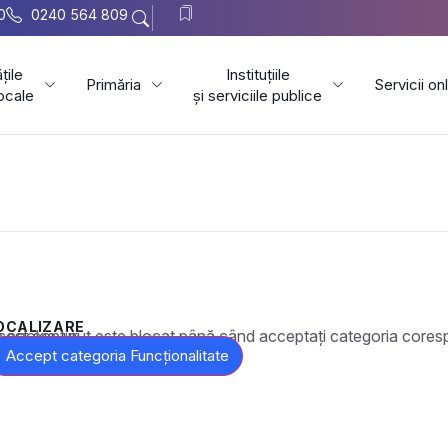
0
0240 564 809
țile
Instituțiile
Primăria
Servicii on
locale
și serviciile publice
OCALIZARE
t este blocat până când acceptați categoria corespunzătoare de cookie-uri.
Accept categoria Funcționalitate