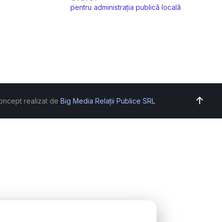
pentru administrația publică locală
oncept realizat de
Big Media Relații Publice SRL