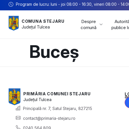
Program de lucru: luni - joi 08:00 - 16:30, vineri 08:00 - 14:0
Despre
Autorită
COMUNA STEJARU
Județul
Tulcea
comună
publice 
Buceș
PRIMĂRIA COMUNEI STEJARU
L
Acest conținu
Județul
Tulcea
Principală nr. 7, Satul Stejaru, 827215
contact@primaria-stejaru.ro
0240 564 809