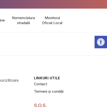
Nomenclatura
Monitorul
line
stradală
Oficial Local
Open 
LINKURI UTILE
Contact
Termeni și condiții
S.O.S.