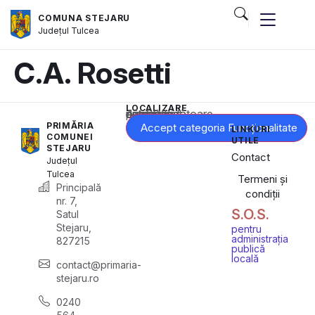
COMUNA STEJARU
Județul
Tulcea
C.A. Rosetti
LOCALIZARE
Acest conținut este blocat până când acceptați categoria corespunzătoare de cookie-uri.
PRIMĂRIA
Accept categoria Funcționalitate
LINKURI
COMUNEI
UTILE
STEJARU
Contact
Județul
Tulcea
Termeni și
Principală
condiții
nr. 7,
S.O.S.
Satul
Stejaru,
pentru
administrația
827215
publică
locală
contact@primaria-
stejaru.ro
0240