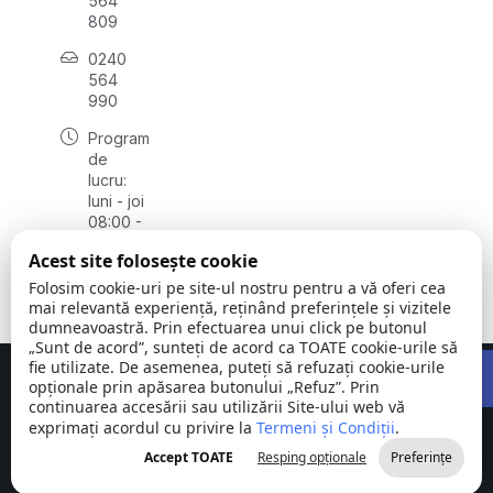
564
809
0240
564
990
Program
de
lucru:
luni - joi
08:00 -
16:30,
Acest site folosește cookie
vineri
08:00 -
Folosim cookie-uri pe site-ul nostru pentru a vă oferi cea
14:00
mai relevantă experiență, reținând preferințele și vizitele
dumneavoastră. Prin efectuarea unui click pe butonul
„Sunt de acord”, sunteți de acord ca TOATE cookie-urile să
Open 
fie utilizate. De asemenea, puteți să refuzați cookie-urile
Concept realizat de
Big Media Relații Publice SRL
opționale prin apăsarea butonului „Refuz”. Prin
continuarea accesării sau utilizării Site-ului web vă
exprimați acordul cu privire la
Comuna
Termeni și Condiții
©
Toate
.
Stejaru |
2026
drepturile
Accept TOATE
Resping opționale
Preferințe
județul Tulcea
rezervate