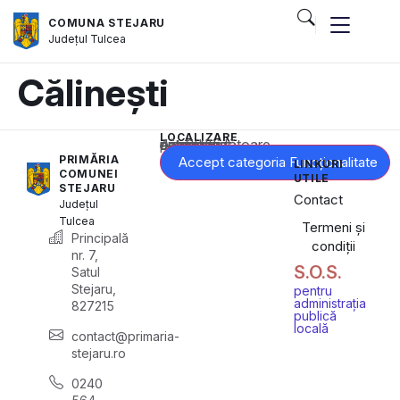
COMUNA STEJARU
Județul
Tulcea
Călinești
LOCALIZARE
Acest conținut este blocat până când acceptați categoria corespunzătoare de cookie-uri.
PRIMĂRIA
Accept categoria Funcționalitate
LINKURI
COMUNEI
UTILE
STEJARU
Contact
Județul
Tulcea
Termeni și
Principală
condiții
nr. 7,
S.O.S.
Satul
Stejaru,
pentru
administrația
827215
publică
locală
contact@primaria-
stejaru.ro
0240