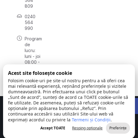
564
809
0240
564
990
Program
de
lucru:
luni - joi
08:00 -
16:30,
Acest site folosește cookie
vineri
08:00 -
Folosim cookie-uri pe site-ul nostru pentru a vă oferi cea
14:00
mai relevantă experiență, reținând preferințele și vizitele
dumneavoastră. Prin efectuarea unui click pe butonul
„Sunt de acord”, sunteți de acord ca TOATE cookie-urile să
Open 
fie utilizate. De asemenea, puteți să refuzați cookie-urile
Concept realizat de
Big Media Relații Publice SRL
opționale prin apăsarea butonului „Refuz”. Prin
continuarea accesării sau utilizării Site-ului web vă
exprimați acordul cu privire la
Comuna
Termeni și Condiții
©
Toate
.
Stejaru |
2026
drepturile
Accept TOATE
Resping opționale
Preferințe
județul Tulcea
rezervate