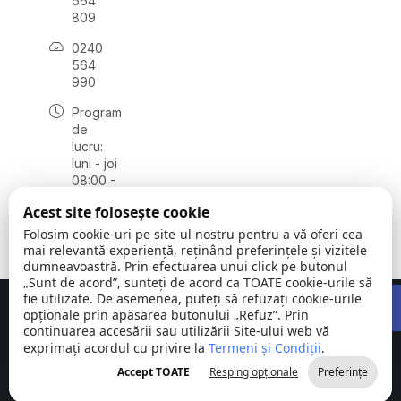
564
809
0240
564
990
Program
de
lucru:
luni - joi
08:00 -
16:30,
Acest site folosește cookie
vineri
08:00 -
Folosim cookie-uri pe site-ul nostru pentru a vă oferi cea
14:00
mai relevantă experiență, reținând preferințele și vizitele
dumneavoastră. Prin efectuarea unui click pe butonul
„Sunt de acord”, sunteți de acord ca TOATE cookie-urile să
Open 
fie utilizate. De asemenea, puteți să refuzați cookie-urile
Concept realizat de
Big Media Relații Publice SRL
opționale prin apăsarea butonului „Refuz”. Prin
continuarea accesării sau utilizării Site-ului web vă
exprimați acordul cu privire la
Comuna
Termeni și Condiții
©
Toate
.
Stejaru |
2026
drepturile
Accept TOATE
Resping opționale
Preferințe
județul Tulcea
rezervate