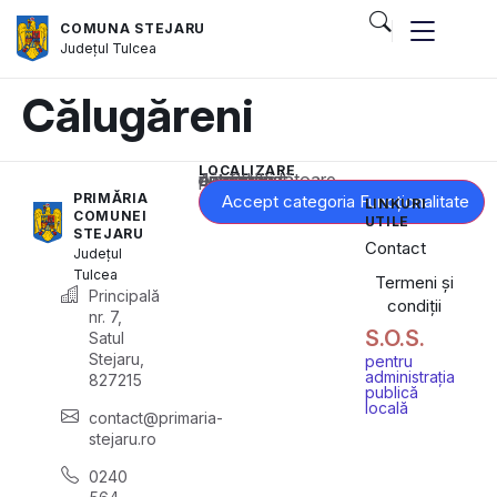
COMUNA STEJARU
Județul
Tulcea
Călugăreni
LOCALIZARE
Acest conținut este blocat până când acceptați categoria corespunzătoare de cookie-uri.
PRIMĂRIA
Accept categoria Funcționalitate
LINKURI
COMUNEI
UTILE
STEJARU
Contact
Județul
Tulcea
Termeni și
Principală
condiții
nr. 7,
S.O.S.
Satul
Stejaru,
pentru
administrația
827215
publică
locală
contact@primaria-
stejaru.ro
0240