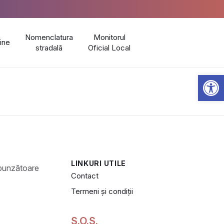
Nomenclatura
Monitorul
line
stradală
Oficial Local
Open 
LINKURI UTILE
Contact
Termeni și condiții
S.O.S.