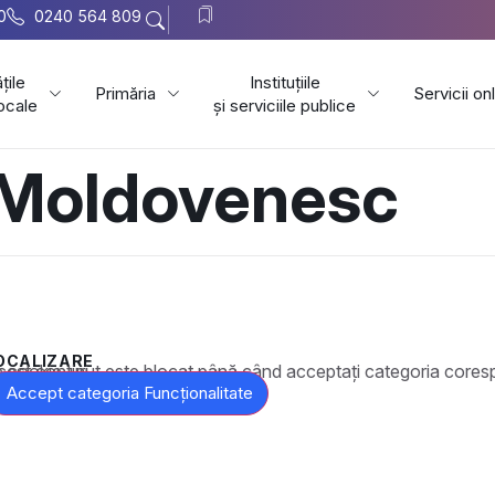
0
0240 564 809
țile
Instituțiile
Primăria
Servicii on
locale
și serviciile publice
Moldovenesc
OCALIZARE
t este blocat până când acceptați categoria corespunzătoare de cookie-uri.
Accept categoria Funcționalitate