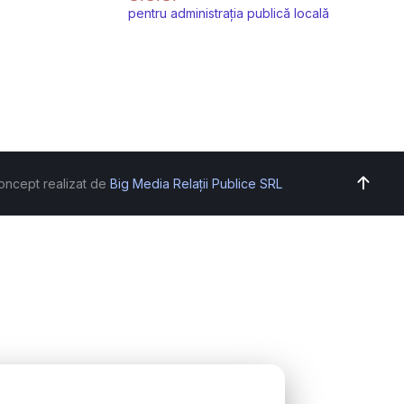
pentru administrația publică locală
oncept realizat de
Big Media Relații Publice SRL