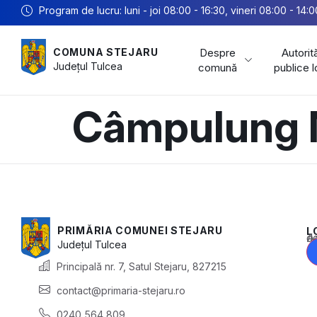
Program de lucru: luni - joi 08:00 - 16:30, vineri 08:00 - 14:0
Despre
Autorită
COMUNA STEJARU
Județul
Tulcea
comună
publice 
Câmpulung 
PRIMĂRIA COMUNEI STEJARU
L
Acest conținu
Județul
Tulcea
Principală nr. 7, Satul Stejaru, 827215
contact@primaria-stejaru.ro
0240 564 809