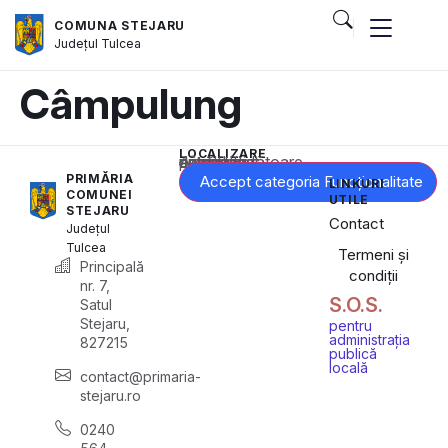
COMUNA STEJARU
Județul
Tulcea
Câmpulung
LOCALIZARE
Acest conținut este blocat până când acceptați categoria corespunzătoare de cookie-uri.
PRIMĂRIA
Accept categoria Funcționalitate
LINKURI
COMUNEI
UTILE
STEJARU
Contact
Județul
Tulcea
Termeni și
Principală
condiții
nr. 7,
S.O.S.
Satul
Stejaru,
pentru
administrația
827215
publică
locală
contact@primaria-
stejaru.ro
0240