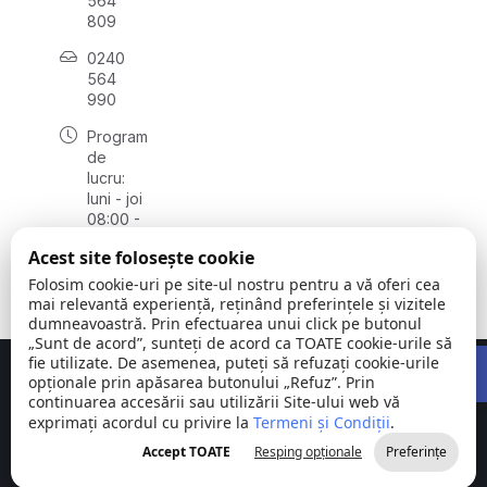
564
809
0240
564
990
Program
de
lucru:
luni - joi
08:00 -
16:30,
Acest site folosește cookie
vineri
08:00 -
Folosim cookie-uri pe site-ul nostru pentru a vă oferi cea
14:00
mai relevantă experiență, reținând preferințele și vizitele
dumneavoastră. Prin efectuarea unui click pe butonul
„Sunt de acord”, sunteți de acord ca TOATE cookie-urile să
Open 
fie utilizate. De asemenea, puteți să refuzați cookie-urile
Concept realizat de
Big Media Relații Publice SRL
opționale prin apăsarea butonului „Refuz”. Prin
continuarea accesării sau utilizării Site-ului web vă
exprimați acordul cu privire la
Comuna
Termeni și Condiții
©
Toate
.
Stejaru |
2026
drepturile
Accept TOATE
Resping opționale
Preferințe
județul Tulcea
rezervate