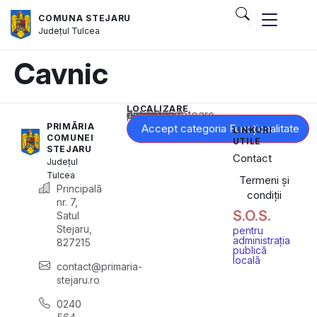
COMUNA STEJARU
Județul
Tulcea
Cavnic
LOCALIZARE
Acest conținut este blocat până când acceptați categoria corespunzătoare de cookie-uri.
PRIMĂRIA
Accept categoria Funcționalitate
LINKURI
COMUNEI
UTILE
STEJARU
Contact
Județul
Tulcea
Termeni și
Principală
condiții
nr. 7,
S.O.S.
Satul
Stejaru,
pentru
administrația
827215
publică
locală
contact@primaria-
stejaru.ro
0240