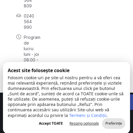
564
809
0240
564
990
Program
de
lucru:
luni - joi
08:00 -
16:30,
Acest site folosește cookie
vineri
08:00 -
Folosim cookie-uri pe site-ul nostru pentru a vă oferi cea
14:00
mai relevantă experiență, reținând preferințele și vizitele
dumneavoastră. Prin efectuarea unui click pe butonul
„Sunt de acord”, sunteți de acord ca TOATE cookie-urile să
Open 
fie utilizate. De asemenea, puteți să refuzați cookie-urile
Concept realizat de
Big Media Relații Publice SRL
opționale prin apăsarea butonului „Refuz”. Prin
continuarea accesării sau utilizării Site-ului web vă
exprimați acordul cu privire la
Comuna
Termeni și Condiții
©
Toate
.
Stejaru |
2026
drepturile
Accept TOATE
Resping opționale
Preferințe
județul Tulcea
rezervate