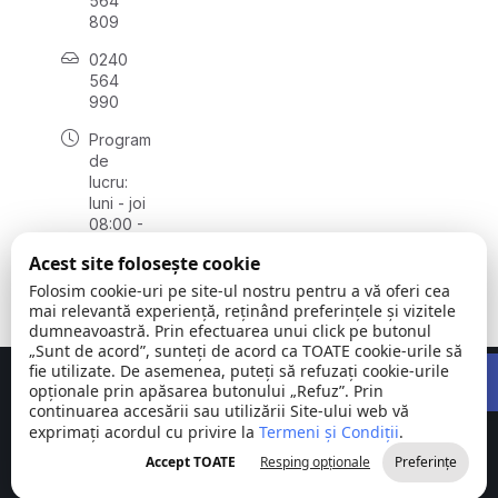
564
809
0240
564
990
Program
de
lucru:
luni - joi
08:00 -
16:30,
Acest site folosește cookie
vineri
08:00 -
Folosim cookie-uri pe site-ul nostru pentru a vă oferi cea
14:00
mai relevantă experiență, reținând preferințele și vizitele
dumneavoastră. Prin efectuarea unui click pe butonul
„Sunt de acord”, sunteți de acord ca TOATE cookie-urile să
Open 
fie utilizate. De asemenea, puteți să refuzați cookie-urile
Concept realizat de
Big Media Relații Publice SRL
opționale prin apăsarea butonului „Refuz”. Prin
continuarea accesării sau utilizării Site-ului web vă
exprimați acordul cu privire la
Comuna
Termeni și Condiții
©
Toate
.
Stejaru |
2026
drepturile
Accept TOATE
Resping opționale
Preferințe
județul Tulcea
rezervate