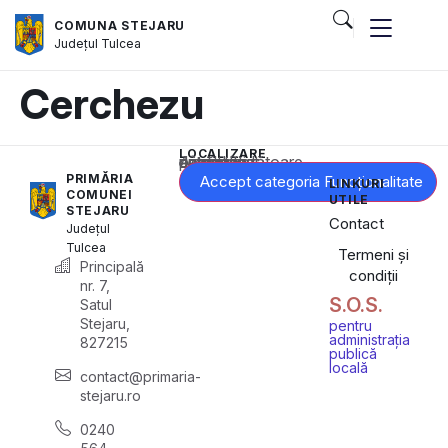
COMUNA STEJARU
Județul
Tulcea
Cerchezu
LOCALIZARE
Acest conținut este blocat până când acceptați categoria corespunzătoare de cookie-uri.
PRIMĂRIA
Accept categoria Funcționalitate
LINKURI
COMUNEI
UTILE
STEJARU
Contact
Județul
Tulcea
Termeni și
Principală
condiții
nr. 7,
S.O.S.
Satul
Stejaru,
pentru
administrația
827215
publică
locală
contact@primaria-
stejaru.ro
0240