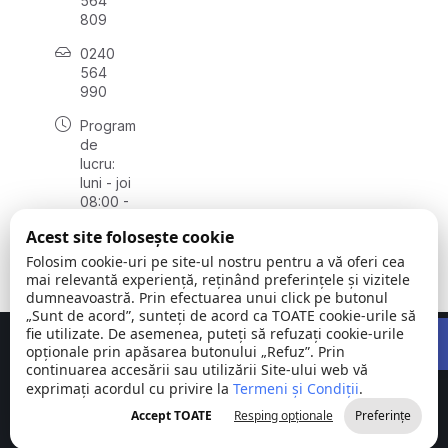
564
809
0240
564
990
Program
de
lucru:
luni - joi
08:00 -
16:30,
Acest site folosește cookie
vineri
08:00 -
Folosim cookie-uri pe site-ul nostru pentru a vă oferi cea
14:00
mai relevantă experiență, reținând preferințele și vizitele
dumneavoastră. Prin efectuarea unui click pe butonul
„Sunt de acord”, sunteți de acord ca TOATE cookie-urile să
Open 
fie utilizate. De asemenea, puteți să refuzați cookie-urile
Concept realizat de
Big Media Relații Publice SRL
opționale prin apăsarea butonului „Refuz”. Prin
continuarea accesării sau utilizării Site-ului web vă
exprimați acordul cu privire la
Comuna
Termeni și Condiții
©
Toate
.
Stejaru |
2026
drepturile
Accept TOATE
Resping opționale
Preferințe
județul Tulcea
rezervate