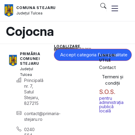
COMUNA STEJARU
Județul
Tulcea
Cojocna
LOCALIZARE
Acest conținut este blocat până când acceptați categoria corespunzătoare de cookie-uri.
PRIMĂRIA
Accept categoria Funcționalitate
LINKURI
COMUNEI
UTILE
STEJARU
Contact
Județul
Tulcea
Termeni și
Principală
condiții
nr. 7,
S.O.S.
Satul
Stejaru,
pentru
administrația
827215
publică
locală
contact@primaria-
stejaru.ro
0240