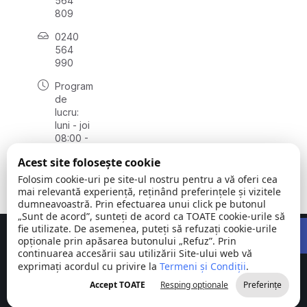
564
809
0240
564
990
Program
de
lucru:
luni - joi
08:00 -
16:30,
Acest site folosește cookie
vineri
08:00 -
Folosim cookie-uri pe site-ul nostru pentru a vă oferi cea
14:00
mai relevantă experiență, reținând preferințele și vizitele
dumneavoastră. Prin efectuarea unui click pe butonul
„Sunt de acord”, sunteți de acord ca TOATE cookie-urile să
Open 
fie utilizate. De asemenea, puteți să refuzați cookie-urile
Concept realizat de
Big Media Relații Publice SRL
opționale prin apăsarea butonului „Refuz”. Prin
continuarea accesării sau utilizării Site-ului web vă
exprimați acordul cu privire la
Comuna
Termeni și Condiții
©
Toate
.
Stejaru |
2026
drepturile
Accept TOATE
Resping opționale
Preferințe
județul Tulcea
rezervate