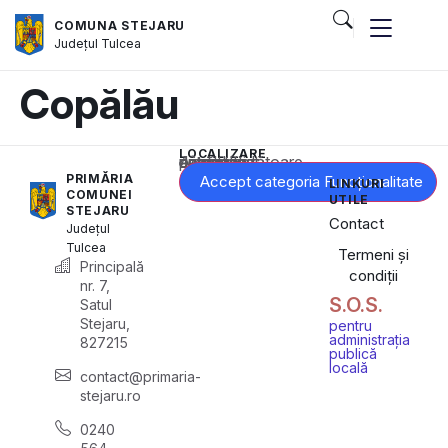
COMUNA STEJARU
Județul
Tulcea
Copălău
LOCALIZARE
Acest conținut este blocat până când acceptați categoria corespunzătoare de cookie-uri.
PRIMĂRIA
Accept categoria Funcționalitate
LINKURI
COMUNEI
UTILE
STEJARU
Contact
Județul
Tulcea
Termeni și
Principală
condiții
nr. 7,
S.O.S.
Satul
Stejaru,
pentru
administrația
827215
publică
locală
contact@primaria-
stejaru.ro
0240