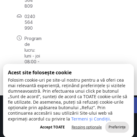
564
809
0240
564
990
Program
de
lucru:
luni - joi
08:00 -
16:30,
Acest site folosește cookie
vineri
08:00 -
Folosim cookie-uri pe site-ul nostru pentru a vă oferi cea
14:00
mai relevantă experiență, reținând preferințele și vizitele
dumneavoastră. Prin efectuarea unui click pe butonul
„Sunt de acord”, sunteți de acord ca TOATE cookie-urile să
Open 
fie utilizate. De asemenea, puteți să refuzați cookie-urile
Concept realizat de
Big Media Relații Publice SRL
opționale prin apăsarea butonului „Refuz”. Prin
continuarea accesării sau utilizării Site-ului web vă
exprimați acordul cu privire la
Comuna
Termeni și Condiții
©
Toate
.
Stejaru |
2026
drepturile
Accept TOATE
Resping opționale
Preferințe
județul Tulcea
rezervate