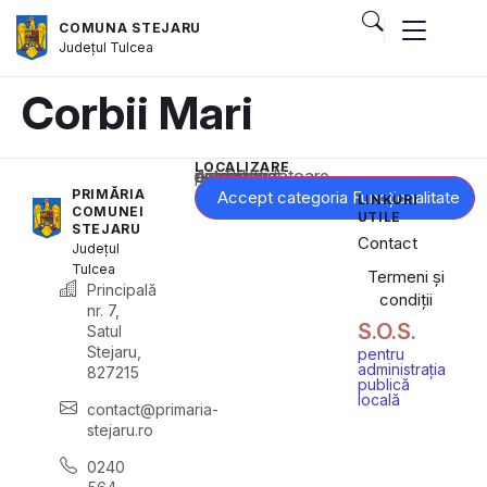
COMUNA STEJARU
Județul
Tulcea
Corbii Mari
LOCALIZARE
Acest conținut este blocat până când acceptați categoria corespunzătoare de cookie-uri.
PRIMĂRIA
Accept categoria Funcționalitate
LINKURI
COMUNEI
UTILE
STEJARU
Contact
Județul
Tulcea
Termeni și
Principală
condiții
nr. 7,
S.O.S.
Satul
Stejaru,
pentru
administrația
827215
publică
locală
contact@primaria-
stejaru.ro
0240