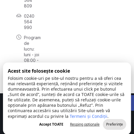
564
809
0240
564
990
Program
de
lucru:
luni - joi
08:00 -
16:30,
Acest site folosește cookie
vineri
08:00 -
Folosim cookie-uri pe site-ul nostru pentru a vă oferi cea
14:00
mai relevantă experiență, reținând preferințele și vizitele
dumneavoastră. Prin efectuarea unui click pe butonul
„Sunt de acord”, sunteți de acord ca TOATE cookie-urile să
Open 
fie utilizate. De asemenea, puteți să refuzați cookie-urile
Concept realizat de
Big Media Relații Publice SRL
opționale prin apăsarea butonului „Refuz”. Prin
continuarea accesării sau utilizării Site-ului web vă
exprimați acordul cu privire la
Comuna
Termeni și Condiții
©
Toate
.
Stejaru |
2026
drepturile
Accept TOATE
Resping opționale
Preferințe
județul Tulcea
rezervate