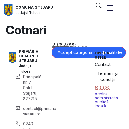
COMUNA STEJARU
Județul
Tulcea
Cotnari
LOCALIZARE
Acest conținut este blocat până când acceptați categoria corespunzătoare de cookie-uri.
PRIMĂRIA
Accept categoria Funcționalitate
LINKURI
COMUNEI
UTILE
STEJARU
Contact
Județul
Tulcea
Termeni și
Principală
condiții
nr. 7,
S.O.S.
Satul
Stejaru,
pentru
administrația
827215
publică
locală
contact@primaria-
stejaru.ro
0240