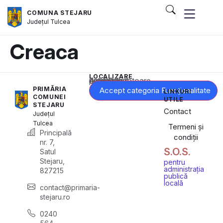
COMUNA STEJARU
Județul
Tulcea
Creaca
LOCALIZARE
Acest conținut este blocat până când acceptați categoria corespunzătoare de cookie-uri.
PRIMĂRIA
Accept categoria Funcționalitate
LINKURI
COMUNEI
UTILE
STEJARU
Contact
Județul
Tulcea
Termeni și
Principală
condiții
nr. 7,
S.O.S.
Satul
Stejaru,
pentru
administrația
827215
publică
locală
contact@primaria-
stejaru.ro
0240