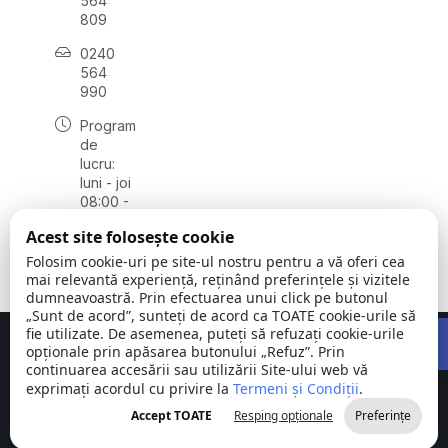
564
809
0240
564
990
Program
de
lucru:
luni - joi
08:00 -
16:30,
Acest site folosește cookie
vineri
08:00 -
Folosim cookie-uri pe site-ul nostru pentru a vă oferi cea
14:00
mai relevantă experiență, reținând preferințele și vizitele
dumneavoastră. Prin efectuarea unui click pe butonul
„Sunt de acord”, sunteți de acord ca TOATE cookie-urile să
Open 
fie utilizate. De asemenea, puteți să refuzați cookie-urile
Concept realizat de
Big Media Relații Publice SRL
opționale prin apăsarea butonului „Refuz”. Prin
continuarea accesării sau utilizării Site-ului web vă
exprimați acordul cu privire la
Comuna
Termeni și Condiții
©
Toate
.
Stejaru |
2026
drepturile
Accept TOATE
Resping opționale
Preferințe
județul Tulcea
rezervate