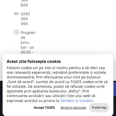
564
809
0240
564
990
Program
de
lucru:
luni - joi
08:00 -
16:30,
Acest site folosește cookie
vineri
08:00 -
Folosim cookie-uri pe site-ul nostru pentru a vă oferi cea
14:00
mai relevantă experiență, reținând preferințele și vizitele
dumneavoastră. Prin efectuarea unui click pe butonul
„Sunt de acord”, sunteți de acord ca TOATE cookie-urile să
Open 
fie utilizate. De asemenea, puteți să refuzați cookie-urile
Concept realizat de
Big Media Relații Publice SRL
opționale prin apăsarea butonului „Refuz”. Prin
continuarea accesării sau utilizării Site-ului web vă
exprimați acordul cu privire la
Comuna
Termeni și Condiții
©
Toate
.
Stejaru |
2026
drepturile
Accept TOATE
Resping opționale
Preferințe
județul Tulcea
rezervate