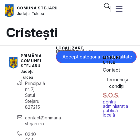
COMUNA STEJARU
Județul
Tulcea
Cristești
LOCALIZARE
Acest conținut este blocat până când acceptați categoria corespunzătoare de cookie-uri.
PRIMĂRIA
Accept categoria Funcționalitate
LINKURI
COMUNEI
UTILE
STEJARU
Contact
Județul
Tulcea
Termeni și
Principală
condiții
nr. 7,
S.O.S.
Satul
Stejaru,
pentru
administrația
827215
publică
locală
contact@primaria-
stejaru.ro
0240