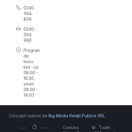
0240
564
809
0240
564
990
Program
de
lucru:
luni - joi
08:00 -
16:30,
vineri
08:00 -
14:00
Concept realizat de
Big Media Relații Publice SRL
Comuna
©
Toate