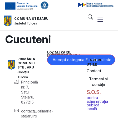
COMUNA STEJARU
Județul
Tulcea
Cucuteni
LOCALIZARE
Acest conținut este blocat până când acceptați categoria corespunzătoare de cookie-uri.
PRIMĂRIA
Accept categoria Funcționalitate
LINKURI
COMUNEI
UTILE
STEJARU
Contact
Județul
Tulcea
Termeni și
Principală
condiții
nr. 7,
S.O.S.
Satul
Stejaru,
pentru
administrația
827215
publică
locală
contact@primaria-
stejaru.ro