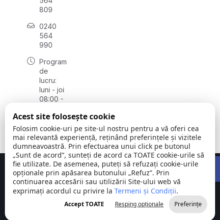
564
809
0240
564
990
Program
de
lucru:
luni - joi
08:00 -
16:30,
Acest site folosește cookie
vineri
08:00 -
Folosim cookie-uri pe site-ul nostru pentru a vă oferi cea
14:00
mai relevantă experiență, reținând preferințele și vizitele
dumneavoastră. Prin efectuarea unui click pe butonul
„Sunt de acord”, sunteți de acord ca TOATE cookie-urile să
Open 
fie utilizate. De asemenea, puteți să refuzați cookie-urile
Concept realizat de
Big Media Relații Publice SRL
opționale prin apăsarea butonului „Refuz”. Prin
continuarea accesării sau utilizării Site-ului web vă
exprimați acordul cu privire la
Comuna
Termeni și Condiții
©
Toate
.
Stejaru |
2026
drepturile
Accept TOATE
Resping opționale
Preferințe
județul Tulcea
rezervate