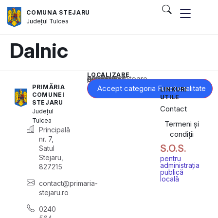
COMUNA STEJARU
Județul
Tulcea
Dalnic
LOCALIZARE
Acest conținut este blocat până când acceptați categoria corespunzătoare de cookie-uri.
PRIMĂRIA
Accept categoria Funcționalitate
LINKURI
COMUNEI
UTILE
STEJARU
Contact
Județul
Tulcea
Termeni și
Principală
condiții
nr. 7,
S.O.S.
Satul
Stejaru,
pentru
administrația
827215
publică
locală
contact@primaria-
stejaru.ro
0240