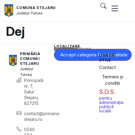
COMUNA STEJARU
Județul
Tulcea
Dej
LOCALIZARE
Acest conținut este blocat până când acceptați categoria corespunzătoare de cookie-uri.
PRIMĂRIA
Accept categoria Funcționalitate
LINKURI
COMUNEI
UTILE
STEJARU
Contact
Județul
Tulcea
Termeni și
Principală
condiții
nr. 7,
S.O.S.
Satul
Stejaru,
pentru
administrația
827215
publică
locală
contact@primaria-
stejaru.ro
0240