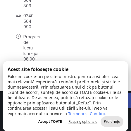
564
809
0240
564
990
Program
de
lucru:
luni - joi
08:00 -
16:30,
Acest site folosește cookie
vineri
08:00 -
Folosim cookie-uri pe site-ul nostru pentru a vă oferi cea
14:00
mai relevantă experiență, reținând preferințele și vizitele
dumneavoastră. Prin efectuarea unui click pe butonul
„Sunt de acord”, sunteți de acord ca TOATE cookie-urile să
Open 
fie utilizate. De asemenea, puteți să refuzați cookie-urile
Concept realizat de
Big Media Relații Publice SRL
opționale prin apăsarea butonului „Refuz”. Prin
continuarea accesării sau utilizării Site-ului web vă
exprimați acordul cu privire la
Comuna
Termeni și Condiții
©
Toate
.
Stejaru |
2026
drepturile
Accept TOATE
Resping opționale
Preferințe
județul Tulcea
rezervate